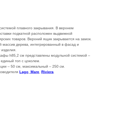
системой плавного закрывания. В верхнем
ставки подкатной расположен выдвижной
ярских товаров. Верхний ящик закрывается на замок.
й массив дерева, интегрированный в фасад и
 изделия.
шкафы h85,2 см представлены модульной системой –
 единый топ с цоколем.
ии – 50 см, максимальный – 250 см.
уководителя
Lago
,
Mare
,
Riviera
.