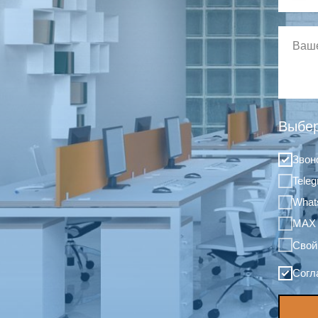
Выбер
Звон
Tele
What
MAX
Свой
Согл