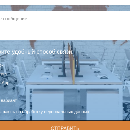
ите удобный способ связи:
ок
gram
sApp
 вариант
ашаюсь на обработку
персональных данных
ОТПРАВИТЬ