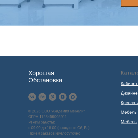
Хорошая
Катал
Обстановка
Кабинет
Дизайне
Кресла 
© 2026 ООО "Академия мебели"
Мебель 
ОГРН 1123459005911
Мебель 
Режим работы:
с 09:00 до 18:00 (выходные Сб, Вс)
Прием заказов круглосуточно