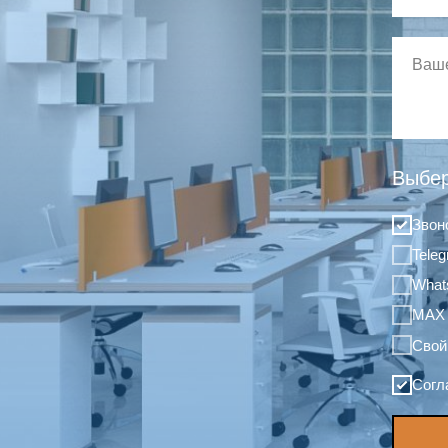
Выбер
Звон
Tele
What
MAX
Свой
Согл