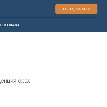
+7(917)338-75-89
АСПРОДАЖА
енция орех