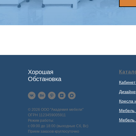
Хорошая
Катал
Обстановка
Кабинет
Дизайне
Кресла 
© 2026 ООО "Академия мебели"
Мебель 
ОГРН 1123459005911
Мебель 
Режим работы:
с 09:00 до 18:00 (выходные Сб, Вс)
Прием заказов круглосуточно