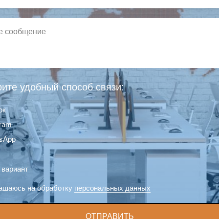
ите удобный способ связи:
ок
gram
sApp
 вариант
ашаюсь на обработку
персональных данных
ОТПРАВИТЬ