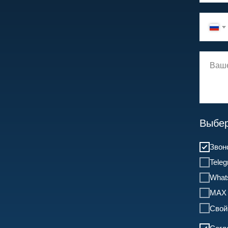
Выбер
Звон
Tele
What
MAX
Свой