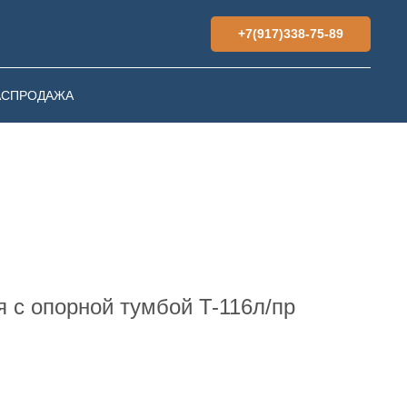
+7(917)338-75-89
АСПРОДАЖА
я с опорной тумбой T-116л/пр