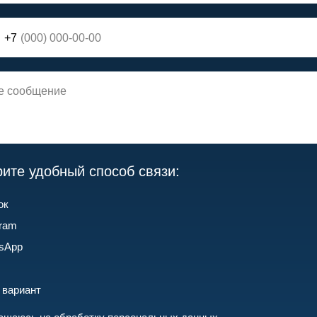
+7
ите удобный способ связи:
ок
gram
sApp
 вариант