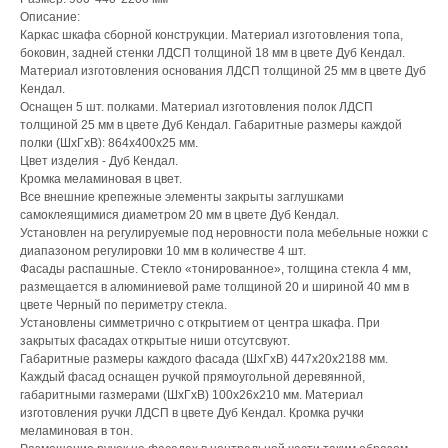
Описание:
Каркас шкафа сборной конструкции. Материал изготовления топа,
боковин, задней стенки ЛДСП толщиной 18 мм в цвете Дуб Кендал.
Материал изготовления основания ЛДСП толщиной 25 мм в цвете Дуб
Кендал.
Оснащен 5 шт. полками. Материал изготовления полок ЛДСП
толщиной 25 мм в цвете Дуб Кендал. Габаритные размеры каждой
полки (ШхГхВ): 864х400х25 мм.
Цвет изделия - Дуб Кендал.
Кромка меламиновая в цвет.
Все внешние крепежные элементы закрыты заглушками
самоклеящимися диаметром 20 мм в цвете Дуб Кендал.
Установлен на регулируемые под неровности пола мебельные ножки с
диапазоном регулировки 10 мм в количестве 4 шт.
Фасады распашные. Стекло «тонированное», толщина стекла 4 мм,
размещается в алюминиевой раме толщиной 20 и шириной 40 мм в
цвете Черный по периметру стекла.
Установлены симметрично с открытием от центра шкафа. При
закрытых фасадах открытые ниши отсутсвуют.
Габаритные размеры каждого фасада (ШхГхВ) 447х20х2188 мм.
Каждый фасад оснащен ручкой прямоугольной деревянной,
габаритными газмерами (ШхГхВ) 100х26х210 мм. Материал
изготовления ручки ЛДСП в цвете Дуб Кендал. Кромка ручки
меламиновая в тон.