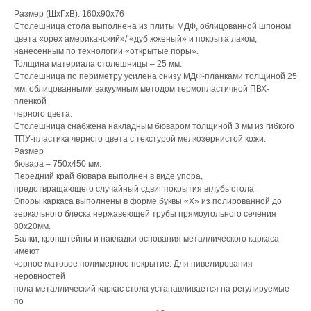
Размер (ШхГхВ): 160х90х76
Столешница стола выполнена из плиты МДФ, облицованной шпоном
цвета «орех американский»/ «дуб жженый» и покрыта лаком,
нанесенным по технологии «открытые поры».
Толщина материала столешницы – 25 мм.
Столешница по периметру усилена снизу МДФ-планками толщиной 25
мм, облицованными вакуумным методом термопластичной ПВХ-
пленкой
черного цвета.
Столешница снабжена накладным бюваром толщиной 3 мм из гибкого
ТПУ-пластика черного цвета с текстурой мелкозернистой кожи.
Размер
бювара – 750х450 мм.
Передний край бювара выполнен в виде упора,
предотвращающего случайный сдвиг покрытия вглубь стола.
Опоры каркаса выполнены в форме буквы «Х» из полированной до
зеркального блеска нержавеющей трубы прямоугольного сечения
80х20мм.
Балки, кронштейны и накладки основания металлического каркаса
имеют
черное матовое полимерное покрытие. Для нивелирования
неровностей
пола металлический каркас стола устанавливается на регулируемые
по