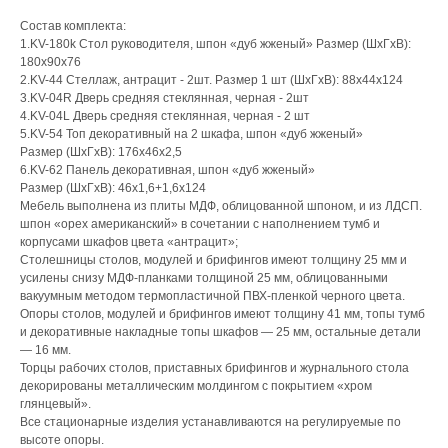
Состав комплекта:
1.KV-180k Стол руководителя, шпон «дуб жженый» Размер (ШхГхВ):
180х90х76
2.KV-44 Стеллаж, антрацит - 2шт. Размер 1 шт (ШхГхВ): 88х44х124
3.KV-04R Дверь средняя стеклянная, черная - 2шт
4.KV-04L Дверь средняя стеклянная, черная - 2 шт
5.KV-54 Топ декоративный на 2 шкафа, шпон «дуб жженый»
Размер (ШхГхВ): 176х46х2,5
6.KV-62 Панель декоративная, шпон «дуб жженый»
Размер (ШхГхВ): 46х1,6+1,6х124
Мебель выполнена из плиты МДФ, облицованной шпоном, и из ЛДСП.
шпон «орех американский» в сочетании с наполнением тумб и
корпусами шкафов цвета «антрацит»;
Столешницы столов, модулей и брифингов имеют толщину 25 мм и
усилены снизу МДФ-планками толщиной 25 мм, облицованными
вакуумным методом термопластичной ПВХ-пленкой черного цвета.
Опоры столов, модулей и брифингов имеют толщину 41 мм, топы тумб
и декоративные накладные топы шкафов — 25 мм, остальные детали
— 16 мм.
Торцы рабочих столов, приставных брифингов и журнального стола
декорированы металлическим молдингом с покрытием «хром
глянцевый».
Все стационарные изделия устанавливаются на регулируемые по
высоте опоры.