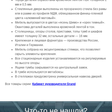
мм и 0,5 мм.
Стеклянные двери выполнены из прозрачного стекла без рамы
или в рамке из профиля МДФ, облицованном финиш-пленкой
цвета «алюминий матовый».
Мебель выпускается в цветах «ясень Шимо» и «орех темный».
Окантовка деталей выполнена кромочной лентой в тон.
Столешницы, опоры столов, приставки, топы тумб и шкафов
имеют толщину 32 мм, остальные детали — 16 мм.
Крепежная и лицевая фурнитура — производства России,
Италии и Германии.
Мебель собрана на эксцентриковых стяжках, что позволяет
скрыть элементы крепления.
Все стационарные изделия устанавливаются на регулируемые
по высоте опоры.
Ящики тумбы закрываются на центральный замок.
В тумбе используются метабоксы.
В стеллажах предусмотрена универсальная навеска дверей.
Все товары серии:
Кабинет руководителя Grand
.
Что-то не нашли?