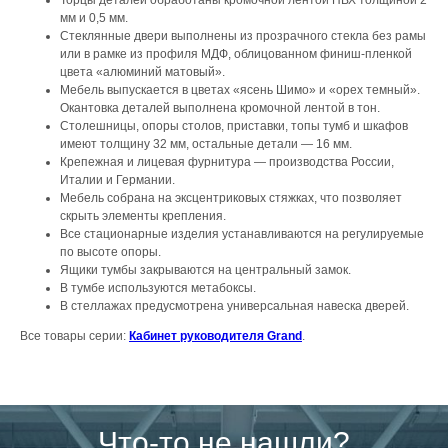
мм и 0,5 мм.
Стеклянные двери выполнены из прозрачного стекла без рамы
или в рамке из профиля МДФ, облицованном финиш-пленкой
цвета «алюминий матовый».
Мебель выпускается в цветах «ясень Шимо» и «орех темный».
Окантовка деталей выполнена кромочной лентой в тон.
Столешницы, опоры столов, приставки, топы тумб и шкафов
имеют толщину 32 мм, остальные детали — 16 мм.
Крепежная и лицевая фурнитура — производства России,
Италии и Германии.
Мебель собрана на эксцентриковых стяжках, что позволяет
скрыть элементы крепления.
Все стационарные изделия устанавливаются на регулируемые
по высоте опоры.
Ящики тумбы закрываются на центральный замок.
В тумбе используются метабоксы.
В стеллажах предусмотрена универсальная навеска дверей.
Все товары серии:
Кабинет руководителя Grand
.
Что-то не нашли?