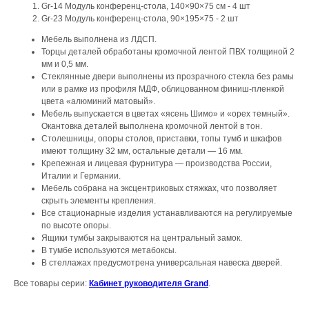
Gr-14 Модуль конференц-стола, 140×90×75 см - 4 шт
Gr-23 Модуль конференц-стола, 90×195×75 - 2 шт
Мебель выполнена из ЛДСП.
Торцы деталей обработаны кромочной лентой ПВХ толщиной 2
мм и 0,5 мм.
Стеклянные двери выполнены из прозрачного стекла без рамы
или в рамке из профиля МДФ, облицованном финиш-пленкой
цвета «алюминий матовый».
Мебель выпускается в цветах «ясень Шимо» и «орех темный».
Окантовка деталей выполнена кромочной лентой в тон.
Столешницы, опоры столов, приставки, топы тумб и шкафов
имеют толщину 32 мм, остальные детали — 16 мм.
Крепежная и лицевая фурнитура — производства России,
Италии и Германии.
Мебель собрана на эксцентриковых стяжках, что позволяет
скрыть элементы крепления.
Все стационарные изделия устанавливаются на регулируемые
по высоте опоры.
Ящики тумбы закрываются на центральный замок.
В тумбе используются метабоксы.
В стеллажах предусмотрена универсальная навеска дверей.
Все товары серии:
Кабинет руководителя Grand
.