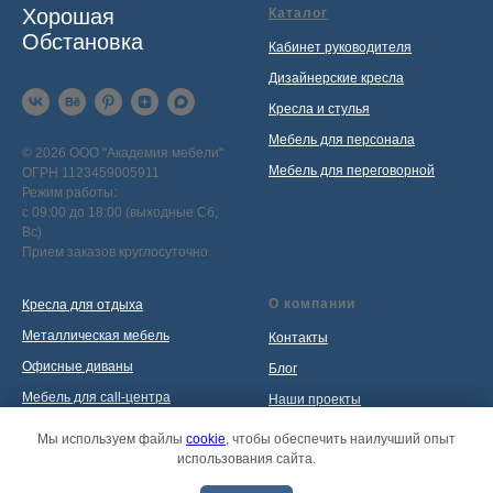
Хорошая
Каталог
Обстановка
Кабинет руководителя
Дизайнерские кресла
Кресла и стулья
Мебель для персонала
© 2026 ООО "Академия мебели"
Мебель для переговорной
ОГРН 1123459005911
Режим работы:
с 09:00 до 18:00 (выходные Сб,
Вс)
Прием заказов круглосуточно
О компании
Кресла для отдыха
Металлическая мебель
Контакты
Офисные диваны
Блог
Мебель для call-центра
Наши проекты
Мебель для приемной
Политика обработки
Мы используем файлы
cookie
, чтобы обеспечить наилучший опыт
персональных данных
Распродажа
использования сайта.