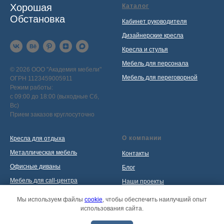
Хорошая
Каталог
Обстановка
Кабинет руководителя
Дизайнерские кресла
Кресла и стулья
Мебель для персонала
© 2026 ООО "Академия мебели"
Мебель для переговорной
ОГРН 1123459005911
Режим работы:
с 09:00 до 18:00 (выходные Сб,
Вс)
Прием заказов круглосуточно
О компании
Кресла для отдыха
Металлическая мебель
Контакты
Офисные диваны
Блог
Мебель для call-центра
Наши проекты
Мебель для приемной
Политика обработки
Мы используем файлы
cookie
, чтобы обеспечить наилучший опыт
персональных данных
использования сайта.
Распродажа