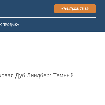
+7(917)338-75-89
АСПРОДАЖА
ковая Дуб Линдберг Темный