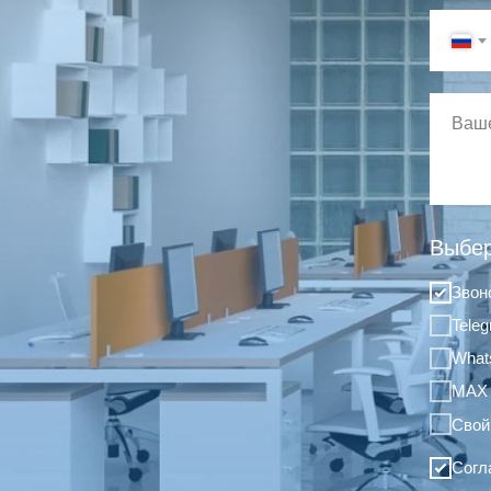
Выбер
Звон
Tele
What
MAX
Свой
Согл