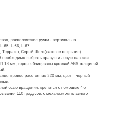
евая, расположение ручки - вертикально.
-65, L-66, L-67.
н, Терракот, Серый Шелк(лаковое покрытие).
й необходимо выбрать правую и левую навески.
СП 18 мм, торцы облицованы кромкой ABS толщиной
ый.
ежцентровое расстояние 320 мм, цвет – черный
нями.
ьной осью вращения, крепится с помощью 4-х
рывания 110 градусов, с механизмом плавного