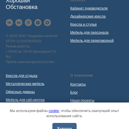
Хорошая
Обстановка
Кабинет руководителя
Дизайнерские кресла
Кресла и стулья
Мебель для персонала
© 2026 ООО "Академия мебели"
Мебель для переговорной
ОГРН 1123459005911
Режим работы:
с 09:00 до 18:00 (выходные Сб,
Вс)
Прием заказов круглосуточно
О компании
Кресла для отдыха
Металлическая мебель
Контакты
Офисные диваны
Блог
Мебель для call-центра
Наши проекты
Мебель для приемной
Политика обработки
Мы используем файлы
cookie
, чтобы обеспечить наилучший опыт
персональных данных
использования сайта.
Распродажа
Хорошо