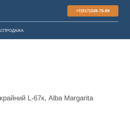
+7(917)338-75-89
АСПРОДАЖА
райний L-67к, Alba Margarita