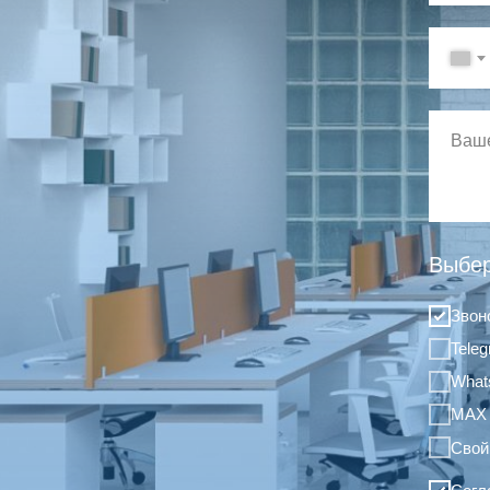
Выбер
Звон
Tele
What
MAX
Свой