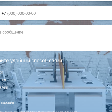
+7
ите удобный способ связи:
ок
gram
sApp
 вариант