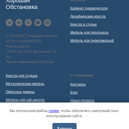
Хорошая
Обстановка
Кабинет руководителя
Дизайнерские кресла
Кресла и стулья
Мебель для персонала
© 2026 ООО "Академия мебели"
Мебель для переговорной
ОГРН 1123459005911
Режим работы:
с 09:00 до 18:00 (выходные Сб,
Вс)
Прием заказов круглосуточно
О компании
Кресла для отдыха
Металлическая мебель
Контакты
Офисные диваны
Блог
Мебель для call-центра
Наши проекты
Мебель для приемной
Политика обработки
Мы используем файлы
cookie
, чтобы обеспечить наилучший опыт
персональных данных
использования сайта.
Распродажа
Хорошо