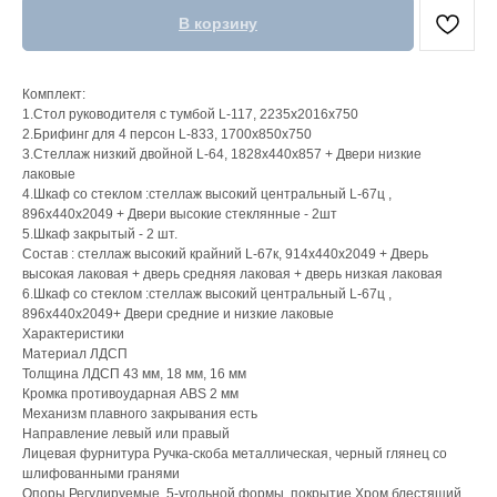
В корзину
Комплект:
1.Стол руководителя с тумбой L-117, 2235х2016х750
2.Брифинг для 4 персон L-833, 1700х850х750
3.Стеллаж низкий двойной L-64, 1828x440x857 + Двери низкие
лаковые
4.Шкаф со стеклом :стеллаж высокий центральный L-67ц ,
896х440х2049 + Двери высокие стеклянные - 2шт
5.Шкаф закрытый - 2 шт.
Состав : стеллаж высокий крайний L-67к, 914х440х2049 + Дверь
высокая лаковая + дверь средняя лаковая + дверь низкая лаковая
6.Шкаф со стеклом :стеллаж высокий центральный L-67ц ,
896х440х2049+ Двери средние и низкие лаковые
Характеристики
Материал ЛДСП
Толщина ЛДСП 43 мм, 18 мм, 16 мм
Кромка противоударная ABS 2 мм
Механизм плавного закрывания есть
Направление левый или правый
Лицевая фурнитура Ручка-скоба металлическая, черный глянец со
шлифованными гранями
Опоры Регулируемые, 5-угольной формы, покрытие Хром блестящий