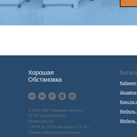
Хорошая
Катал
Обстановка
Кабинет
Дизайне
Кресла 
© 2026 ООО "Академия мебели"
Мебель 
ОГРН 1123459005911
Мебель 
Режим работы:
с 09:00 до 18:00 (выходные Сб, Вс)
Прием заказов круглосуточно