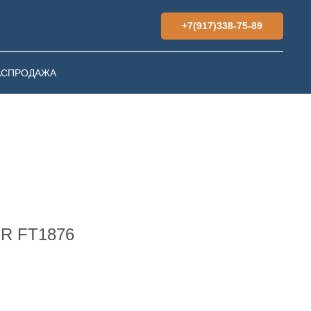
+7(917)338-75-89
АСПРОДАЖА
R FT1876