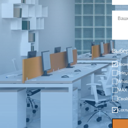
Выбер
Звон
Tele
What
MAX
Свой
Согл