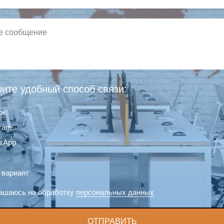
ите удобный способ связи:
ок
gram
sApp
 вариант
ашаюсь на обработку
персональных данных
ОТПРАВИТЬ