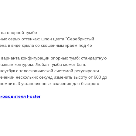
 на опорной тумбе.
ных серых оттенках: шпон цвета "Серебристый
ена в виде крыла со скошенным краем под 45
а варианта конфигурации опорных тумб: стандартную
разным контуром. Любая тумба может быть
ноутбук с телескопической системой регулировки
течении нескольких секунд изменить высоту от 600 до
помнить 3 установленных значения для быстрого
уководителя Foster
.