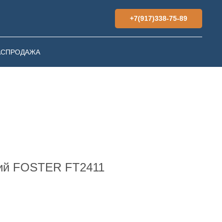
+7(917)338-75-89
АСПРОДАЖА
ний FOSTER FT2411