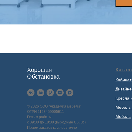
Хорошая
Катал
Обстановка
Кабинет
Дизайне
Кресла 
© 2026 ООО "Академия мебели"
Мебель 
ОГРН 1123459005911
Мебель 
Режим работы:
с 09:00 до 18:00 (выходные Сб, Вс)
Прием заказов круглосуточно