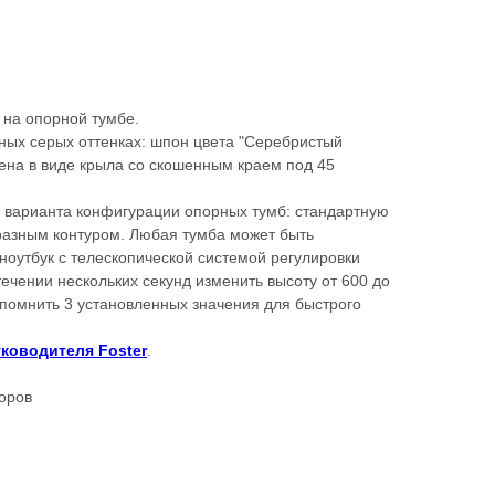
 на опорной тумбе.
ных серых оттенках: шпон цвета "Серебристый
ена в виде крыла со скошенным краем под 45
а варианта конфигурации опорных тумб: стандартную
разным контуром. Любая тумба может быть
ноутбук с телескопической системой регулировки
течении нескольких секунд изменить высоту от 600 до
помнить 3 установленных значения для быстрого
уководителя Foster
.
оров