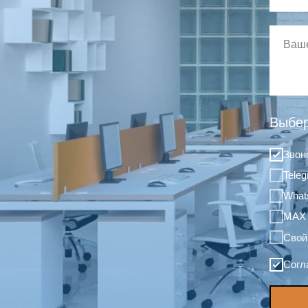
Выбер
Звон
Tele
What
MAX
Свой
Согл