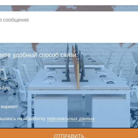
ите удобный способ связи:
ок
gram
sApp
 вариант
ашаюсь на обработку
персональных данных
ОТПРАВИТЬ