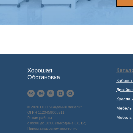
Хорошая
Катал
Обстановка
Кабинет
Дизайне
Кресла 
© 2026 ООО "Академия мебели"
Мебель 
ОГРН 1123459005911
Мебель 
Режим работы:
с 09:00 до 18:00 (выходные Сб, Вс)
Прием заказов круглосуточно