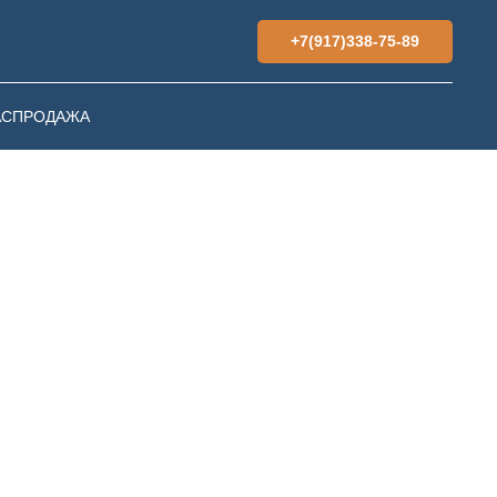
+7(917)338-75-89
АСПРОДАЖА