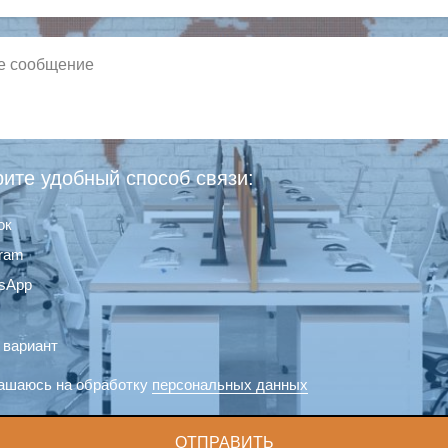
ите удобный способ связи:
ок
gram
sApp
 вариант
ашаюсь на обработку
персональных данных
ОТПРАВИТЬ