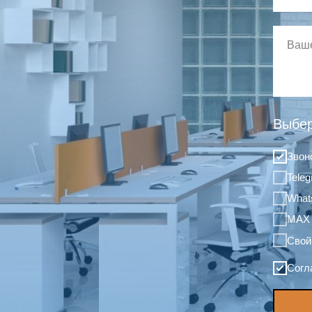
Выбер
Звон
Tele
What
MAX
Свой
Согл