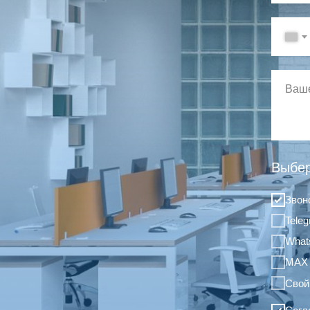
Выбер
Звон
Tele
What
MAX
Свой