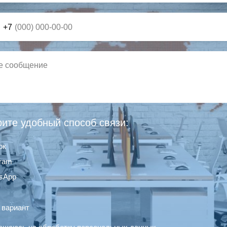
+7
ите удобный способ связи:
ок
gram
sApp
 вариант