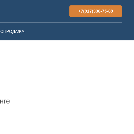
+7(917)338-75-89
АСПРОДАЖА
нге