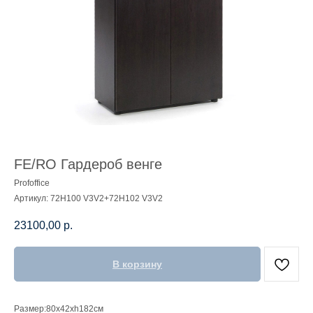
FE/RO Гардероб венге
Profoffice
Артикул:
72H100 V3V2+72H102 V3V2
23100,00
р.
В корзину
Размер:80x42xh182см