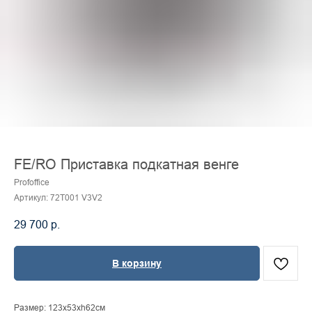
FE/RO Приставка подкатная венге
Profoffice
Артикул:
72T001 V3V2
29 700
р.
В корзину
Размер: 123x53xh62см