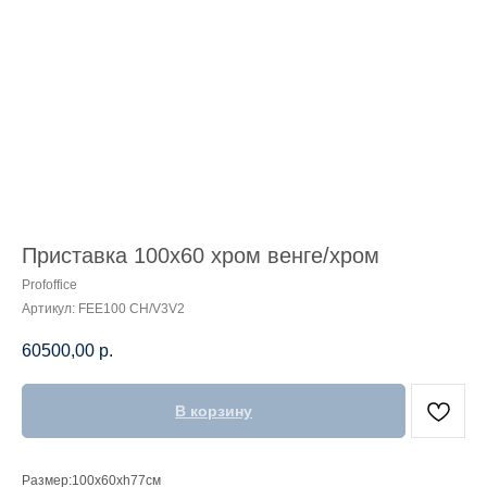
Приставка 100x60 хром венге/хром
Profoffice
Артикул:
FEE100 CH/V3V2
60500,00
р.
В корзину
Размер:100x60xh77см