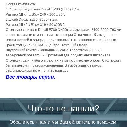
Состав комплекта:
1.Стол руководителя Ducati EZ80 (2420) 2,4м.
Размер (Ш х Г х В)см 240 х 200 х 76,3
2.Шкаф Ducati EZ90 (3150) 3,2м..
Размер (Ш хГ х В) см 319 х 50 х203,6
Стол руководителя Ducati EZ80 (2420) с размерами: 2400*2000*763 мм
является самым компактным в коллекции.Стол может быть дополнен
компьютерной и брифинг- приставками. Столешница со скошенным
краем толщиной 50 мм. В центре - кожаный бювар.
Внутренний коммуникационный блок с 3 розетками 220 В, 1
телефонной розеткой и 1 розеткой для подключения интернета.
Столешница и тумба опираются на металлические опоры. Стол может
быть в левом и правом исполнении. В тумбе ящик с замком,
открывающимся по отпечатку пальцев.
Все товары серии.
Что-то не нашли?
Обратитесь к нам и мы Вам обязательно поможем.