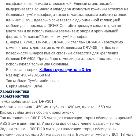
шкафами и стеллажами с подсветкой. Единый стиль ансамбля
выдерживается во многом благодаря изогнутым кожаным вставкам на
боковинах тумб и шкафов, а также кожаным экранам рабочих столов.
Кабинет DRIVE идеально сочетается с одноименной коллекцией
мебели для персонала DRIVE Operative премиум сегмента, как по
цвету, так и по используемым элементам: опорам оригинальной
формы и "кожаным" боковинам тумб и шкафов.
Шкафы DRV401, DRV402, DRV403 и стеллаж DRV404 необходимо
комплектовать декоративными боковинами DRV405, т.к. боковые
поверхности шкафов имеют сквозные отверстия для крепления
боковин DRV405. При наборе композиции из нескольких шкафов
используются только две боковины.
Все товары серии:
Кабинет руководителя Drive
.
Размер: 450х490х650 мм
Тип мебели: Тумба мобильная
Серия мебели: Drive
Характеристики
Характеристики
Тумба мобильная арт. DRV301
габариты: ширина – 450 мм, глубина – 490 мм, высота – 650 мм
Каркас тумбы имеет сборную конструкцию.
Топ выполнен из ЛДСП 25 мм в цвет коллекции, торцы облицованы кромкой
ABS 2 мм в цвет плиты. Углы топа имеют скругление, радиус – 35 мм.
Задняя стенка – ЛДСП 18 мм в цвет коллекции, торцы облицованы
меламиновой кромкой 0,4 мм в цвет плиты. Боковины тумбы – ЛДСП 18 мм в