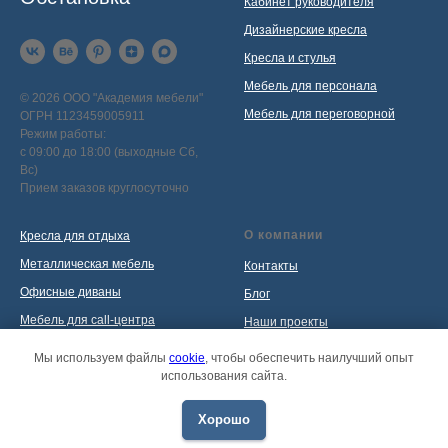
Кабинет руководителя
Дизайнерские кресла
Кресла и стулья
Мебель для персонала
© 2026 ООО "Академия мебели"
Мебель для переговорной
ОГРН 1123459005911
Режим работы:
с 09:00 до 18:00 (выходные Сб,
Вс)
Прием заказов круглосуточно
О компании
Кресла для отдыха
Металлическая мебель
Контакты
Офисные диваны
Блог
Мебель для call-центра
Наши проекты
Мебель для приемной
Политика обработки
Мы используем файлы
cookie
, чтобы обеспечить наилучший опыт
персональных данных
использования сайта.
Распродажа
Хорошо