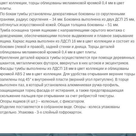
цвет коллекции, торцы облицованы меламиновой кромкой 0,4 мм в цвет
плиты.
По бокам тумбы установлены декоративные боковины со скругленными
гранями, радиус скругления – 34 мм. Боковина выполнена из двух ДСП 25 мм,
обтянутых искусственной кожей. Общая толщина боковины – 51 мм.
Тумба оснащена тремя ящиками с направляющими скрытого монтажа с
доводчиками, обеспечивающими полное выдвижение и плавное закрывание
ящика. Каркас ящика выполнен из ЛДСП 16 мм в цвет коллекции и состоит из
боковин (левой и правой), задней стенки и днища. Торцы деталей
облицованы меламиновой кромкой 0,4 мм в цвет плиты.
Крепление деталей каркаса тумбы осуществляется при помощи деревянных
шкантов, металлических футорок, ввернутых в них штоков и эксцентриков.
Фасады тумбы выполнены из ЛДСП 18 мм в цвет коллекции и облицованы
кромкой ABS 2 мм в цвет коллекции. Для удобства открывания верхние торцы
запилены под 45° к внутренней пласти (верхний угол притуплен). В торце
выполнен паз, в который установлена алюминиевая ручка-профиль,
защищающая торец фасада от истирания, а также предотвращающая
скольжение пальцев при открывании за счет ребристой текстуры.
Опоры ящиков (4 шт.) – колесные, с фиксатором.
Изделие поставляется в собранном виде. Опоры - колеса упакованы
отдельно. Упаковка - 3-х слойный гофрокартон.