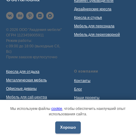
Кабинет руководителя
Дизайнерские кресла
Кресла и стулья
Мебель для персонала
© 2026 ООО "Академия мебели"
Мебель для переговорной
ОГРН 1123459005911
Режим работы:
с 09:00 до 18:00 (выходные Сб,
Вс)
Прием заказов круглосуточно
О компании
Кресла для отдыха
Металлическая мебель
Контакты
Офисные диваны
Блог
Мебель для call-центра
Наши проекты
Мебель для приемной
Политика обработки
Мы используем файлы
cookie
, чтобы обеспечить наилучший опыт
персональных данных
использования сайта.
Распродажа
Хорошо