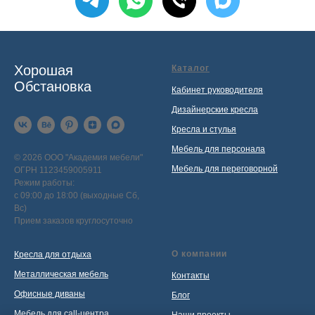
Хорошая
Каталог
Обстановка
Кабинет руководителя
Дизайнерские кресла
Кресла и стулья
Мебель для персонала
© 2026 ООО "Академия мебели"
Мебель для переговорной
ОГРН 1123459005911
Режим работы:
с 09:00 до 18:00 (выходные Сб,
Вс)
Прием заказов круглосуточно
О компании
Кресла для отдыха
Металлическая мебель
Контакты
Офисные диваны
Блог
Мебель для call-центра