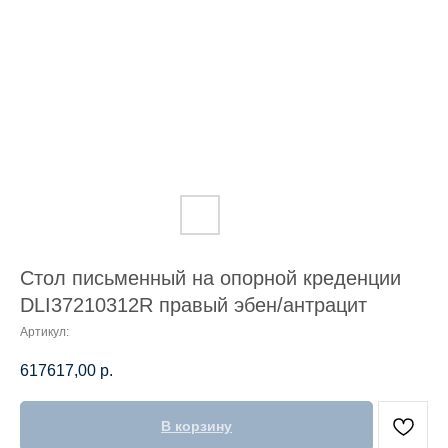
Стол письменный на опорной креденции
DLI37210312R правый эбен/антрацит
Артикул:
617617,00
р.
В корзину