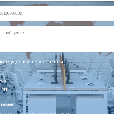
ите удобный способ связи:
ок
gram
sApp
 вариант