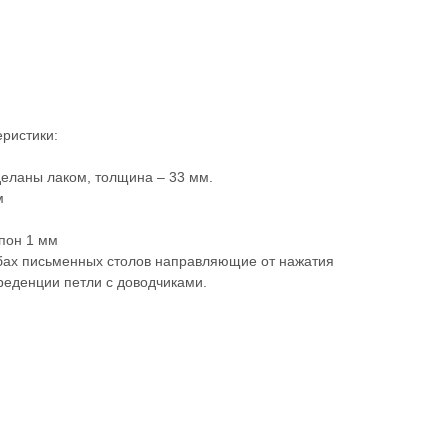
ристики:
.
еланы лаком, толщина – 33 мм.
м
пон 1 мм
бах письменных столов направляющие от нажатия
креденции петли с доводчиками.