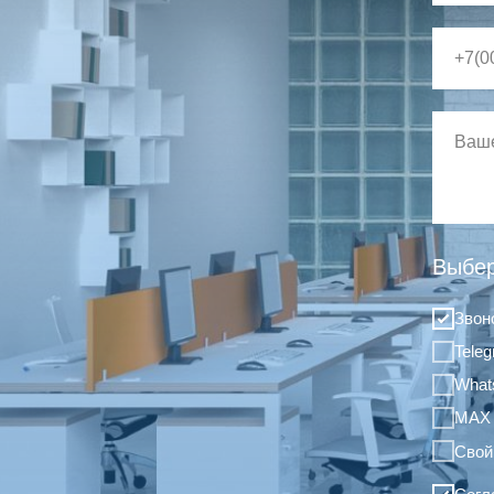
Выбер
Звон
Tele
What
MAX
Свой