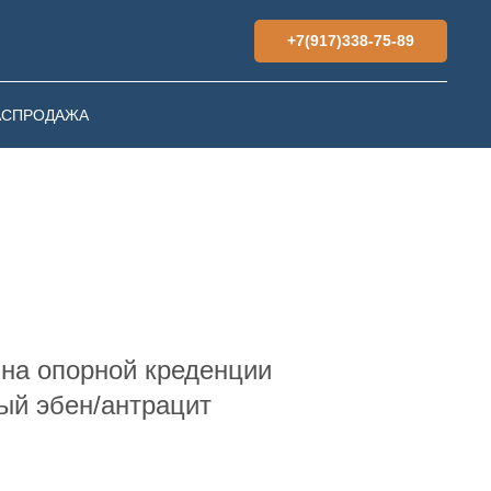
+7(917)338-75-89
АСПРОДАЖА
на опорной креденции
ый эбен/антрацит