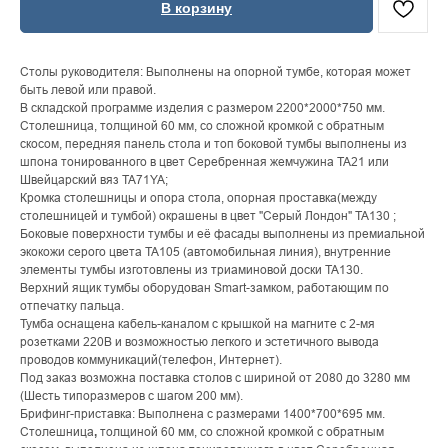
В корзину
Столы руководителя: Выполнены на опорной тумбе, которая может
быть левой или правой.
В складской программе изделия с размером 2200*2000*750 мм.
Столешница, толщиной 60 мм, со сложной кромкой с обратным
скосом, передняя панель стола и топ боковой тумбы выполнены из
шпона тонированного в цвет Серебренная жемчужина TA21 или
Швейцарский вяз TA71YA;
Кромка столешницы и опора стола, опорная проставка(между
столешницей и тумбой) окрашены в цвет "Серый Лондон" TA130 ;
Боковые поверхности тумбы и её фасады выполнены из премиальной
экокожи серого цвета TA105 (автомобильная линия), внутренние
элементы тумбы изготовлены из триаминовой доски TA130.
Верхний ящик тумбы оборудован Smart-замком, работающим по
отпечатку пальца.
Тумба оснащена кабель-каналом с крышкой на магните с 2-мя
розетками 220В и возможностью легкого и эстетичного вывода
проводов коммуникаций(телефон, Интернет).
Под заказ возможна поставка столов с шириной от 2080 до 3280 мм
(Шесть типоразмеров с шагом 200 мм).
Брифинг-приставка: Выполнена с размерами 1400*700*695 мм.
Столешница
толщиной 60 мм, со сложной кромкой с обратным
,