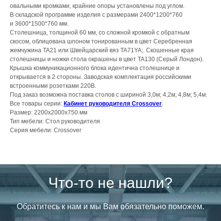
овальными кромками, крайние опоры установлены под углом.
В складской программе изделия с размерами 2400*1200*760
и 3600*1500*760 мм.
Столешница, толщиной 60 мм, со сложной кромкой с обратным
скосом, облицована шпоном тонированным в цвет Серебренная
жемчужина TA21 или Швейцарский вяз TA71YA;. Скошенные края
столешницы и ножки стола окрашены в цвет TA130 (Серый Лондон).
Крышка коммуникационного блока идентична столешнице и
открывается в 2 стороны. Заводская комплектация российскими
встроенными розетками 220В.
Под заказ возможна поставка столов с шириной 3,0м; 4,2м; 4,8м; 5,4м.
Все товары серии:
Кабинет руководителя Crossover
.
Размер: 2200х2000х750 мм
Тип мебели: Стол руководителя
Серия мебели: Crossover
Что-то не нашли?
Обратитесь к нам и мы Вам обязательно поможем.