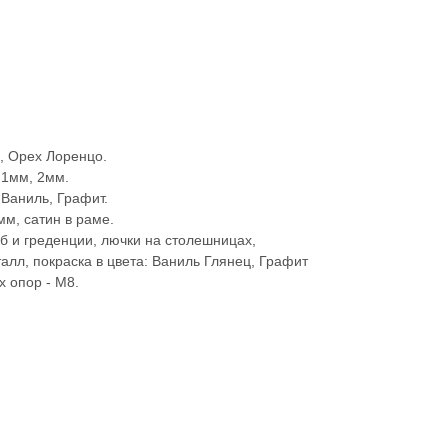
, Орех Лоренцо.
 1мм, 2мм.
 Ваниль, Графит.
м, сатин в раме.
б и греденции, лючки на столешницах,
алл, покраска в цвета: Ваниль Глянец, Графит
 опор - М8.