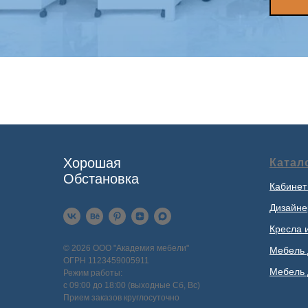
Хорошая
Катал
Обстановка
Кабинет
Дизайне
Кресла 
© 2026 ООО "Академия мебели"
Мебель 
ОГРН 1123459005911
Мебель 
Режим работы:
с 09:00 до 18:00 (выходные Сб, Вс)
Прием заказов круглосуточно