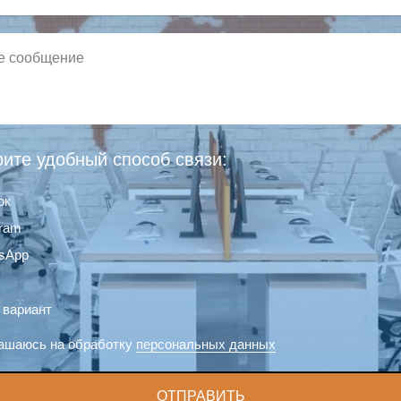
ите удобный способ связи:
ок
gram
sApp
 вариант
ашаюсь на обработку
персональных данных
ОТПРАВИТЬ