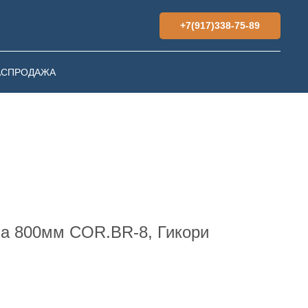
+7(917)338-75-89
АСПРОДАЖА
а 800мм COR.BR-8, Гикори