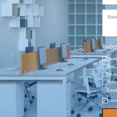
Выбер
Звон
Tele
What
MAX
Свой
Согл