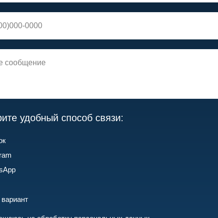
ите удобный способ связи:
ок
gram
sApp
 вариант