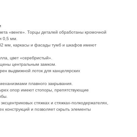
м
ета «венге». Торцы деталей обработаны кромочной
и 0,5 мм.
2 мм, каркасы и фасады тумб и шкафов имеют
лла, цвет «серебристый».
щены центральным замком.
рен выдвижной лоток для канцелярских
механизмами плавного закрывания.
тырех опор имеют стопоры, препятствующие
мбы.
эксцентриковых стяжках и стяжках-полкодержателях,
сех конструкций и позволяет скрыть элементы