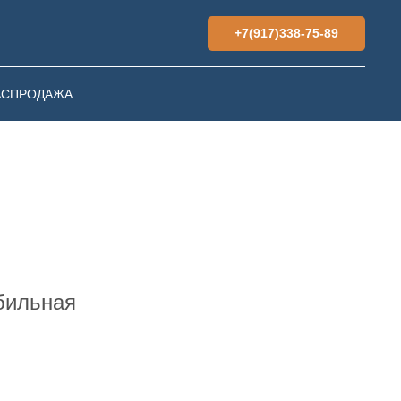
+7(917)338-75-89
АСПРОДАЖА
бильная