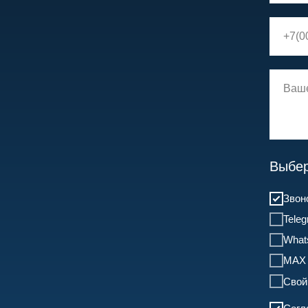
Выбер
Звон
Tele
What
MAX
Свой