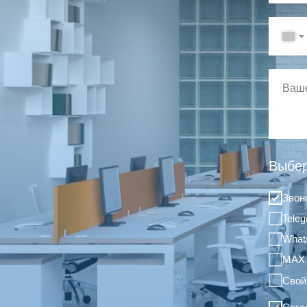
Выбер
Звон
Tele
What
MAX
Свой