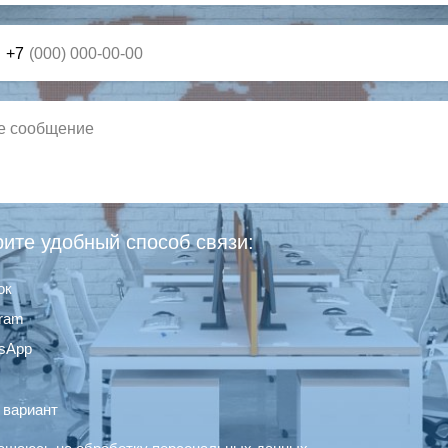
+7
ите удобный способ связи:
ок
gram
sApp
 вариант