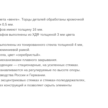
ета «венге». Торцы деталей обработаны кромочной
и 0,5 мм.
фов имеют толщину 16 мм.
кафов выполнены из ХДФ толщиной 3 мм цвета
полнены из тонированного стекла толщиной 4 мм,
люминиевой рамой.
лла, цвет «серебристый».
механизмами плавного закрывания.
реденции — стационарные, на усиленных стяжках.
танавливаются на регулируемые по высоте опоры.
водства России и Германии.
эксцентриковых стяжках и стяжках-полкодержателях,
сех конструкций и позволяет скрыть элементы