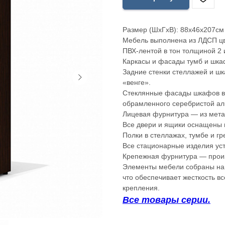
Размер (ШхГхВ): 88х46х207см
Мебель выполнена из ЛДСП цв
ПВХ-лентой в тон толщиной 2 
Каркасы и фасады тумб и шка
Задние стенки стеллажей и ш
«венге».
Стеклянные фасады шкафов вы
обрамленного серебристой а
Лицевая фурнитура — из мета
Все двери и ящики оснащены 
Полки в стеллажах, тумбе и г
Все стационарные изделия ус
Крепежная фурнитура — произ
Элементы мебели собраны на 
что обеспечивает жесткость в
крепления.
Все товары серии.