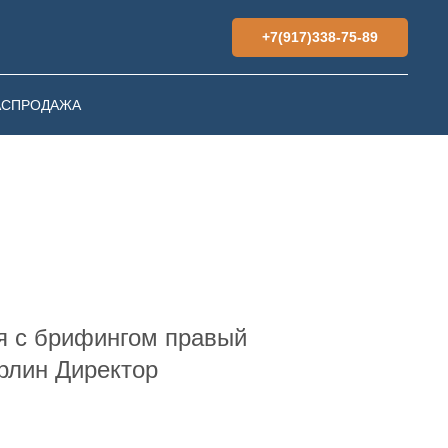
+7(917)338-75-89
АСПРОДАЖА
я с брифингом правый
рлин Директор