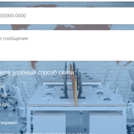
ите удобный способ связи:
ок
gram
sApp
 вариант