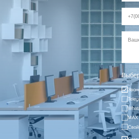
Выбер
Звон
Tele
What
MAX
Свой