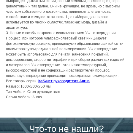
«Моранди»: дымчатый синий, соевый зеленый, овсяной цвет, серо-
фиолетовый и так далее. Они не кричащие, не яркие, но с высоким
чувством собственного достоинства, привносят элегантность,
спокойствие и самодостаточность. Цвет «Моранди» широко
используется во многих областях, таких как: мода, дизайн и
архитектура.
3. Новые способы покраски с использованием УФ - отверждения.
Процесс, при котором ультрафиолетовый свет инициирует
фотохимическую реакцию, приводящую к образованию сшитой сетки
полимеров путем радикальной полимеризации. УФ-отверждение
может быть использовано для печати, нанесения покрытий,
декорирования, стерео-литографии и при сборке различных изделий
и материалов. УФ-отверждение - это низкотемпературный,
высокоскоростной и не содержащий растворителей процесс,
поскольку отверждение происходит посредством полимеризации.
Все товары серии:
Кабинет руководителя Aurus
.
Размер: 1600x800x750 мм
Тип мебели: Стол руководителя
Серия мебели: Aurus
Что-то не нашли?