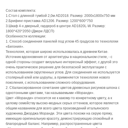
Состав комплекта:
1.Стол с длинной тумбой 2,0м AD2018. Размер: 2000x1800x750 мм
2.Брифинг-приставка AD1206. Размер: 1200*600*750
3.Шкаф 4-х дверный, гардероб в центре AD1820L-W. Размер:
1800*420*2050 (Двери ЛДСП)
Особенности коллекции:
1. Способ соединения панелей под углом 45 градусов по технологии
«Бегония».
Технология, которая широко использовалась в древнем Китае.
Источник вдохновения от архитектуры в национальном стиле, - с
одной стороны создает визуально интересный эффект, с другой это
очень практическое решение для безопасной эксплуатации с
использованием скругленных углов. Для соединения не используется
столярный клей или шурупы, а применяется технология нового
поколения, с использованием сложного оборудования.
2. Сбалансированное сочетание цветов древесных рисунков шпона с
однотонными цветами, так называемыми «Моранди».
Цвет «Моранди» относится не к какому-то конкретному цвету, а к
целому семейству высоко-модных серых оттенков, которое является
общим названием для всего цвета произведений итальянского
художника Джорджа Моранди. Эти цвета похожи на серую пряжу,
имеющую оригинальную красоту, демонстрирующую спокойный и
благородный баланс. Например, распространенные цвета