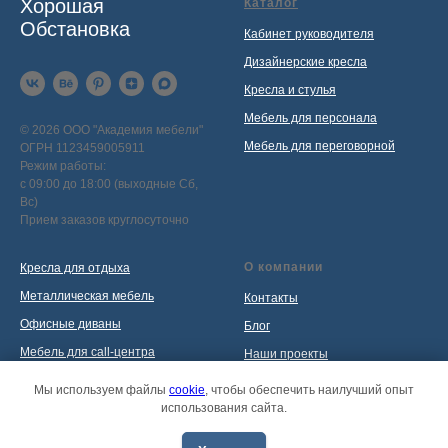
Хорошая
Каталог
Обстановка
Кабинет руководителя
Дизайнерские кресла
Кресла и стулья
Мебель для персонала
© 2026 ООО "Академия мебели"
Мебель для переговорной
ОГРН 1123459005911
Режим работы:
с 09:00 до 18:00 (выходные Сб,
Вс)
Прием заказов круглосуточно
О компании
Кресла для отдыха
Металлическая мебель
Контакты
Офисные диваны
Блог
Мебель для call-центра
Наши проекты
Мебель для приемной
Политика обработки
Мы используем файлы
cookie
, чтобы обеспечить наилучший опыт
персональных данных
использования сайта.
Распродажа