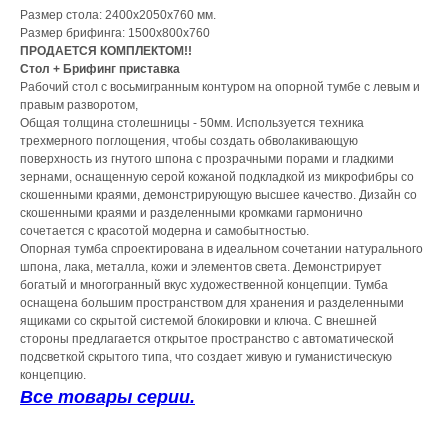
Размер стола: 2400x2050x760 мм.
Размер брифинга: 1500х800х760
ПРОДАЕТСЯ КОМПЛЕКТОМ!!
Стол + Брифинг приставка
Рабочий стол с восьмигранным контуром на опорной тумбе с левым и
правым разворотом,
Общая толщина столешницы - 50мм. Используется техника
трехмерного поглощения, чтобы создать обволакивающую
поверхность из гнутого шпона с прозрачными порами и гладкими
зернами, оснащенную серой кожаной подкладкой из микрофибры со
скошенными краями, демонстрирующую высшее качество. Дизайн со
скошенными краями и разделенными кромками гармонично
сочетается с красотой модерна и самобытностью.
Опорная тумба спроектирована в идеальном сочетании натурального
шпона, лака, металла, кожи и элементов света. Демонстрирует
богатый и многогранный вкус художественной концепции. Тумба
оснащена большим пространством для хранения и разделенными
ящиками со скрытой системой блокировки и ключа. С внешней
стороны предлагается открытое пространство с автоматической
подсветкой скрытого типа, что создает живую и гуманистическую
концепцию.
Все товары серии.