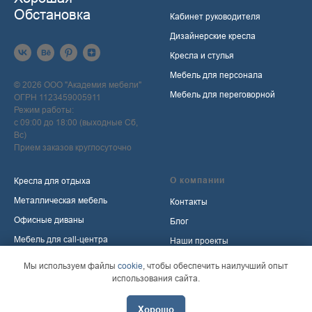
Обстановка
Кабинет руководителя
Дизайнерские кресла
Кресла и стулья
Мебель для персонала
© 2026 ООО "Академия мебели"
Мебель для переговорной
ОГРН 1123459005911
Режим работы:
с 09:00 до 18:00 (выходные Сб,
Вс)
Прием заказов круглосуточно
О компании
Кресла для отдыха
Металлическая мебель
Контакты
Офисные диваны
Блог
Мебель для call-центра
Наши проекты
Мебель для приемной
Политика обработки
Мы используем файлы
cookie
, чтобы обеспечить наилучший опыт
персональных данных
использования сайта.
Распродажа
Хорошо