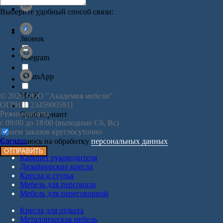
Выберите удобный способ связи:
Звонок
Telegram
WhatsApp
MAX
© 2026 ООО "Академия мебели"
ОГРН 1123459005911
Режим работы:
Свой вариант
с 09:00 до 18:00 (выходные Сб, Вс)
Прием заказов круглосуточно
Каталог
Соглашаюсь на обработку
персональных данных
ОТПРАВИТЬ
Кабинет руководителя
Дизайнерские кресла
Кресла и стулья
Мебель для персонала
Мебель для переговорной
Кресла для отдыха
Металлическая мебель