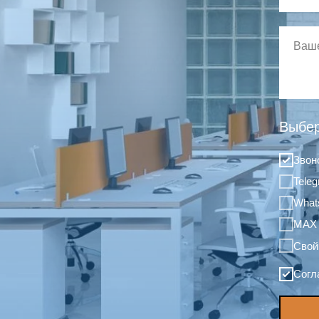
Выбер
Звон
Tele
What
MAX
Свой
Согл