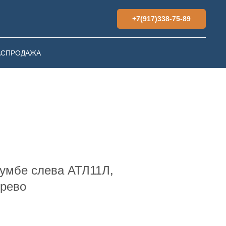
+7(917)338-75-89
АСПРОДАЖА
тумбе слева АТЛ11Л,
ерево