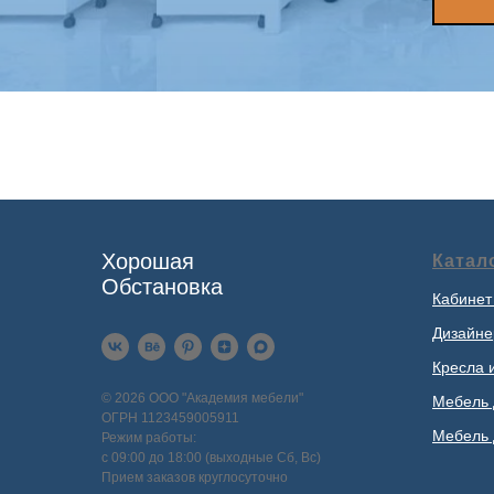
Хорошая
Катал
Обстановка
Кабинет
Дизайне
Кресла 
© 2026 ООО "Академия мебели"
Мебель 
ОГРН 1123459005911
Мебель 
Режим работы:
с 09:00 до 18:00 (выходные Сб, Вс)
Прием заказов круглосуточно