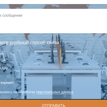
ите удобный способ связи:
ок
gram
sApp
 вариант
ашаюсь на обработку
персональных данных
ОТПРАВИТЬ