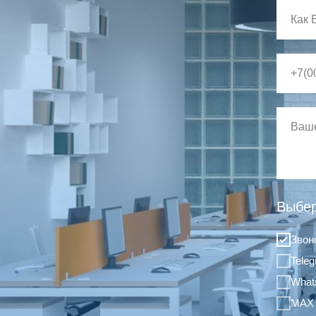
Выбер
Звон
Tele
What
MAX