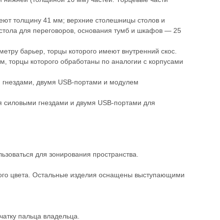
меют толщину 41 мм; верхние столешницы столов и
 стола для переговоров, основания тумб и шкафов — 25
метру барьер, торцы которого имеют внутренний скос.
, торцы которого обработаны по аналогии с корпусами
 гнездами, двумя USB-портами и модулем
я силовыми гнездами и двумя USB-портами для
ьзоваться для зонирования пространства.
ого цвета. Остальные изделия оснащены выступающими
чатку пальца владельца.