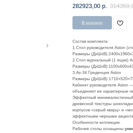
282923,00
р.
314359,
В корзину
Состав комплекта:
1.Стол руководителя Aston (с
Размеры (ДxШxВ):2400x1960x
2.Стол журнальный (1 ящик) A
Размеры (ДxШxВ):1100x600x4
3.As-34 Греденция Aston
Размеры (ДxШxВ):1710×520×7
Кабинет руководителя Aston —
объединяет ее характерные че
Эффектный минималистичный 
древесной текстуры шоколадн
корпусов «серый кварц» и «м
эффектными черными акцентам
Особенности коллекции:
Рабочие столы оснащены
уни