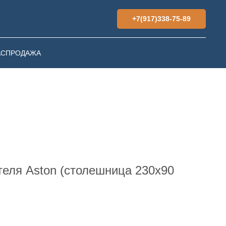
+7(917)338-75-89
АСПРОДАЖА
теля Aston (столешница 230х90