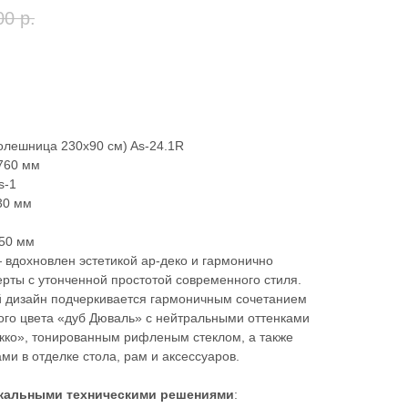
00
р.
толешница 230х90 см) As-24.1R
760 мм
s-1
30 мм
50 мм
 вдохновлен эстетикой ар-деко и гармонично
рты с утонченной простотой современного стиля.
дизайн подчеркивается гармоничным сочетанием
ого цвета «дуб Дюваль» с нейтральными оттенками
окко», тонированным рифленым стеклом, а также
и в отделке стола, рам и аксессуаров.
кальными техническими решениями
: