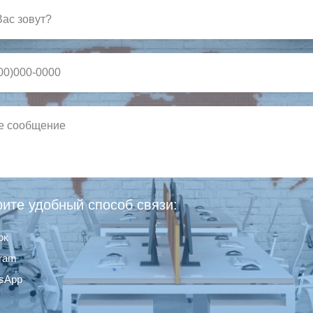
ите удобный способ связи:
ок
gram
sApp