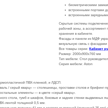
биометрическими замка
встроенными портами дл
встроенными зарядными
Скрытые системы подключения
рабочей зоны, а ассортимент 
хранения в кабинете.
Фасады и панели из МДФ укра
визуальную связь с фасадами 
Все товары серии:
Кабинет р
Размер: 2000x900x760 мм
Тип мебели: Стол руководите
Серия мебели: Aston
ермопластичной ПВХ-пленкой, и ЛДСП.
аль / серый кварц» — столешницы, проставки столов и брифинг-пр
 остальные элементы — в цвете «серый кварц».
ного стола, тумб и шкафов, боковые и задние стенки выдвижных 
ВХ-лентой толщиной 0,5 мм.
зуальную толщину 41 мм и состоят из верхней (толщиной 25 мм) 