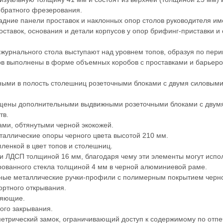
обратного фрезерования.
адние панели проставок и наклонных опор столов руководителя и
оставок, основания и детали корпусов у опор брифинг-приставки и
 журнального стола выступают над уровнем топов, образуя по пери
ов выполнены в форме объемных коробов с проставками и барьером
ыми в полость столешниц розеточными блоками с двумя силовыми
нащены дополнительными выдвижными розеточными блоками с двум
тв.
ми, обтянутыми черной экокожей.
аллические опоры черного цвета высотой 210 мм.
енкой в цвет топов и столешниц.
 ЛДСП толщиной 16 мм, благодаря чему эти элементы могут испол
ованного стекла толщиной 4 мм в черной алюминиевой раме.
ные металлические ручки-профили с полимерным покрытием черн
ртного открывания.
ляющие.
ого закрывания.
етрический замок, ограничивающий доступ к содержимому по отпе