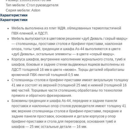
Размер: 2000x1960x760 мм
Тип мебели: Стол руководителя
Серия мебели: Aston
Характеристики
Характеристики
Мебель выполнена из плит МДФ, облицованных термопластичной
ПВХ-пленкой, и ЛДСП.
Мебель выпускается в цветовом решении «дуб Дюваль / серый кварц»
— столешницы, проставки столов и брифинг-приставки, наклонная
опора, топы тумб, греденции и шкафа As-44 выполняются в цвете
«дуб Дюваль», остальные элементы — в цвете «серый кварц».
Корпуса шкафов, внутреннее наполнение журнального стола, тумб и
шкафов, боковые и задние стенки выдвижных ящиков выполнены из
ЛДСП толщиной 16 мм в цвете «мокко». Торцы деталей обработаны
кромочной ПВХ-лентой толщиной 0,5 мм.
Столешницы столов и брифинг-приставки имеют визуальную толщину
41 мм и состоят из верхней (толщиной 25 мм) и нижней (толщиной 16
мм) частей. Торцевые части столешниц обработаны по технологии
прямого и обратного фрезерования.
Боковины греденции и шкафа As-44, передние и задние панели
проставок и наклонных опор столов руководителя имеют толщину 41
мм; верхние столешницы столов и брифинг-приставки, передние и
задние панели проставок, основания и детали корпусов у опор
брифинг-приставки и стола для переговоров, основания тумб и
шкафов — 25 мм; остальные детали — 16 мм.