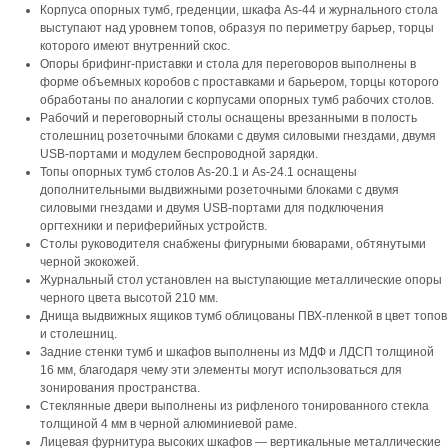
Корпуса опорных тумб, греденции, шкафа As-44 и журнального стола
выступают над уровнем топов, образуя по периметру барьер, торцы
которого имеют внутренний скос.
Опоры брифинг-приставки и стола для переговоров выполнены в
форме объемных коробов с проставками и барьером, торцы которого
обработаны по аналогии с корпусами опорных тумб рабочих столов.
Рабочий и переговорный столы оснащены врезанными в полость
столешниц розеточными блоками с двумя силовыми гнездами, двумя
USB-портами и модулем беспроводной зарядки.
Топы опорных тумб столов As-20.1 и As-24.1 оснащены
дополнительными выдвижными розеточными блоками с двумя
силовыми гнездами и двумя USB-портами для подключения
оргтехники и периферийных устройств.
Столы руководителя снабжены фигурными бюварами, обтянутыми
черной экокожей.
Журнальный стол установлен на выступающие металлические опоры
черного цвета высотой 210 мм.
Днища выдвижных ящиков тумб облицованы ПВХ-пленкой в цвет топов
и столешниц.
Задние стенки тумб и шкафов выполнены из МДФ и ЛДСП толщиной
16 мм, благодаря чему эти элементы могут использоваться для
зонирования пространства.
Стеклянные двери выполнены из рифленого тонированного стекла
толщиной 4 мм в черной алюминиевой раме.
Лицевая фурнитура высоких шкафов — вертикальные металлические