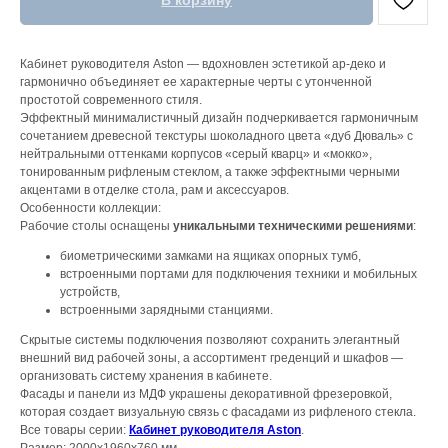
В корзину
Кабинет руководителя Aston — вдохновлен эстетикой ар-деко и
гармонично объединяет ее характерные черты с утонченной
простотой современного стиля.
Эффектный минималистичный дизайн подчеркивается гармоничным
сочетанием древесной текстуры шоколадного цвета «дуб Дюваль» с
нейтральными оттенками корпусов «серый кварц» и «мокко»,
тонированным рифленым стеклом, а также эффектными черными
акцентами в отделке стола, рам и аксессуаров.
Особенности коллекции:
Рабочие столы оснащены
уникальными техническими решениями
:
биометрическими замками на ящиках опорных тумб,
встроенными портами для подключения техники и мобильных
устройств,
встроенными зарядными станциями.
Скрытые системы подключения позволяют сохранить элегантный
внешний вид рабочей зоны, а ассортимент греденций и шкафов —
организовать систему хранения в кабинете.
Фасады и панели из МДФ украшены декоративной фрезеровкой,
которая создает визуальную связь с фасадами из рифленого стекла.
Все товары серии:
Кабинет руководителя Aston
.