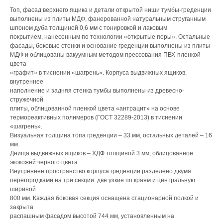
Топ, фасад верхнего ящика и детали открытой ниши тумбы-греденции
выполнены из плиты МДФ, фанерованной натуральным струганным
шпоном дуба толщиной 0,6 мм с тонировкой и лаковым
покрытием, нанесенным по технологии «открытые поры». Остальные
фасады, боковые стенки и основание греденции выполнены из плиты
МДФ и облицованы вакуумным методом прессования ПВХ-пленкой
цвета
«графит» в тиснении «шагрень». Корпуса выдвижных ящиков,
внутреннее
наполнение и задняя стенка тумбы выполнены из древесно-
стружечной
плиты, облицованной пленкой цвета «антрацит» на основе
термореактивных полимеров (ГОСТ 32289-2013) в тиснении
«шагрень».
Визуальная толщина топа греденции – 33 мм, остальных деталей – 16
мм.
Днища выдвижных ящиков – ХДФ толщиной 3 мм, облицованное
экокожей черного цвета.
Внутреннее пространство корпуса греденции разделено двумя
перегородками на три секции: две узкие по краям и центральную
шириной
800 мм. Каждая боковая секция оснащена стационарной полкой и
закрыта
распашным фасадом высотой 744 мм, установленным на