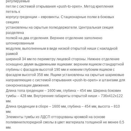
регулируемые
петли с системой открывания «push-to-open». Метод крепления
петель к
корпусу греденции – евровинты. Стационарные полки в боковых
секциях
установлены на скрытые полкодержатели. Центральная секция
разделена
полкой на два отделения. Верхнее отделение заполнено
шпонированным
модулем, выполненным в виде низкой открытой ниши с накладной
рамкой
шириной 34 мм по периметру лицевой стороны. Нижнее отделение
оснащено двумя выдвижными ящиками: верхним ящиком стандартной
глубины с фасадом высотой 190 мм и нижним глубоким ящиком с
фасадом высотой 358 мм. Ящики установлены на скрытые шариковые
направляющие с системой открывания «push-to-open» и штангами для
синхронизации движения.
Длина топа греденции – 1600 мм, глубина – 454 мм. Ширина боковин
тумбы – 428 мм. Внутренние габариты открытой ниши – 736х412х122
мм.
Длина греденции в сборе – 1600 мм, глубина – 454 мм, высота – 810
мм.
Элементы тумбы из ЛДСП отторцованы кромкой на основе
поливинилхлоридной смолы в цвет материала толщиной не менее 0,5
мм.