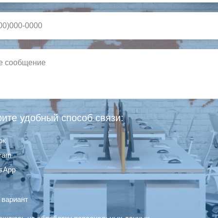
ите удобный способ связи:
ок
gram
sApp
 вариант