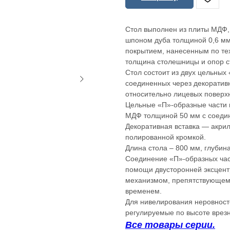
Стол выполнен из плиты МДФ
шпоном дуба толщиной 0,6 мм
покрытием, нанесенным по те
толщина столешницы и опор с
Стол состоит из двух цельных
соединенных через декоративн
относительно лицевых поверх
Цельные «П»-образные части
МДФ толщиной 50 мм с соедин
Декоративная вставка — акри
полированной кромкой.
Длина стола – 800 мм, глубина
Соединение «П»-образных час
помощи двусторонней эксцент
механизмом, препятствующему
временем.
Для нивелирования неровност
регулируемые по высоте врезн
Все товары серии.