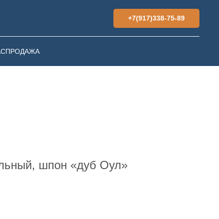
+7(917)338-75-89
АСПРОДАЖА
льный, шпон «дуб Оул»