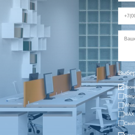
Выбер
Звон
Tele
What
MAX
Свой