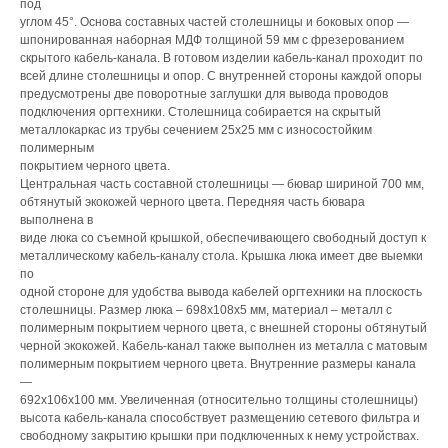
под
углом 45°. Основа составных частей столешницы и боковых опор —
шпонированная наборная МДФ толщиной 59 мм с фрезерованием
скрытого кабель-канала. В готовом изделии кабель-канал проходит по
всей длине столешницы и опор. С внутренней стороны каждой опоры
предусмотрены две поворотные заглушки для вывода проводов
подключения оргтехники. Столешница собирается на скрытый
металлокаркас из трубы сечением 25х25 мм с износостойким
полимерным
покрытием черного цвета.
Центральная часть составной столешницы — бювар шириной 700 мм,
обтянутый экокожей черного цвета. Передняя часть бювара
выполнена в
виде люка со съемной крышкой, обеспечивающего свободный доступ к
металлическому кабель-каналу стола. Крышка люка имеет две выемки
по
одной стороне для удобства вывода кабелей оргтехники на плоскость
столешницы. Размер люка – 698х108х5 мм, материал – металл с
полимерным покрытием черного цвета, с внешней стороны обтянутый
черной экокожей. Кабель-канал также выполнен из металла с матовым
полимерным покрытием черного цвета. Внутренние размеры канала
—
692х106х100 мм. Увеличенная (относительно толщины столешницы)
высота кабель-канала способствует размещению сетевого фильтра и
свободному закрытию крышки при подключенных к нему устройствах.