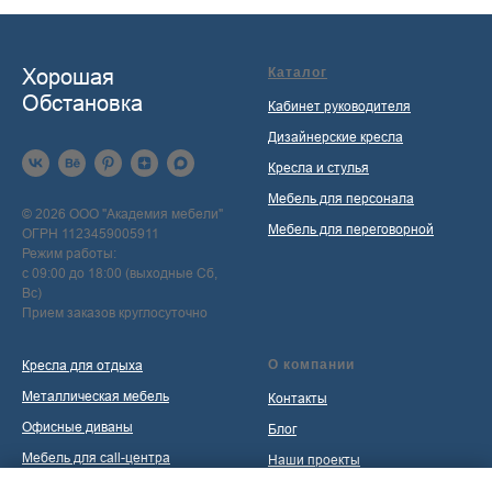
Хорошая
Каталог
Обстановка
Кабинет руководителя
Дизайнерские кресла
Кресла и стулья
Мебель для персонала
© 2026 ООО "Академия мебели"
Мебель для переговорной
ОГРН 1123459005911
Режим работы:
с 09:00 до 18:00 (выходные Сб,
Вс)
Прием заказов круглосуточно
Кресла для отдыха
О компании
Металлическая мебель
Контакты
Офисные диваны
Блог
Мебель для call-центра
Наши проекты
Мебель для приемной
Политика обработки