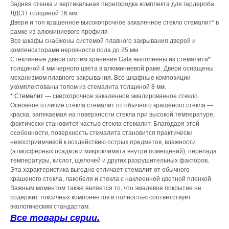
Задняя стенка и вертикальная перегородка комплекта для гардероба
ЛДСП толщиной 16 мм
Двери и топ крашенное высокопрочное закаленное стекло стемалит* в
рамке из алюминиевого профиля
Все шкафы снабжены системой плавного закрывания дверей и
компенсаторами неровности пола до 25 мм.
Стеклянные двери систем хранения Gala выполнены из стемалита*
толщиной 4 мм черного цвета в алюминиевой раме. Двери оснащены
механизмом плавного закрывания. Все шкафные композиции
укомплектованы топом из стемалита толщиной 8 мм.
*
Стемалит
— сверхпрочное закаленное эмалированное стекло.
Основное отличие стекла стемалит от обычного крашеного стекла —
краска, запекаемая на поверхности стекла при высокой температуре,
фактически становится частью стекла стемалит. Благодаря этой
особенности, поверхность стемалита становится практически
невосприимчивой к воздействию острых предметов, влажности
(атмосферных осадков и микроклимата внутри помещений), перепада
температуры, кислот, щелочей и других разрушительных факторов.
Эта характеристика выгодно отличает стемалит от обычного
крашеного стекла, лакобеля и стекла с наклеенной цветной пленкой.
Важным моментом также является то, что эмалевое покрытие не
содержит токсичных компонентов и полностью соответствует
экологическим стандартам.
Все товары серии.