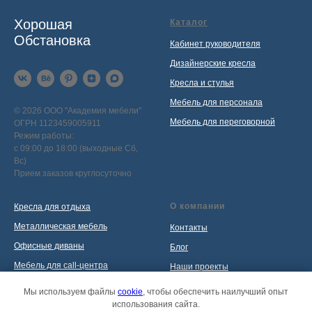
Хорошая
Каталог
Обстановка
Кабинет руководителя
Дизайнерские кресла
Кресла и стулья
Мебель для персонала
© 2026 ООО "Академия мебели"
Мебель для переговорной
ОГРН 1123459005911
Режим работы:
с 09:00 до 18:00 (выходные Сб,
Вс)
Прием заказов круглосуточно
О компании
Кресла для отдыха
Металлическая мебель
Контакты
Офисные диваны
Блог
Мебель для call-центра
Наши проекты
Мебель для приемной
Политика обработки
Мы используем файлы
cookie
, чтобы обеспечить наилучший опыт
персональных данных
использования сайта.
Распродажа