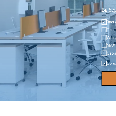
Выбер
Звон
Tele
What
MAX
Свой
Согл