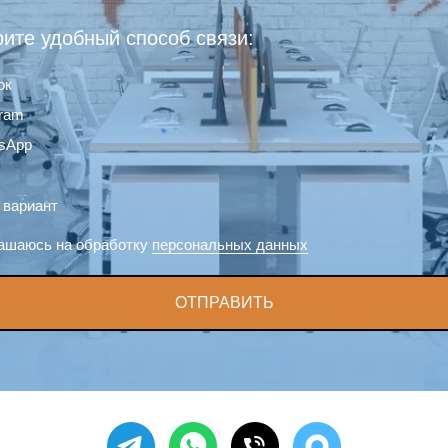
ите удобный способ связи:
ок
gram
sApp
 вариант
ашаюсь на обработку
персональных данных
ОТПРАВИТЬ