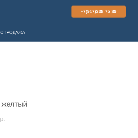
+7(917)338-75-89
АСПРОДАЖА
g желтый
р.