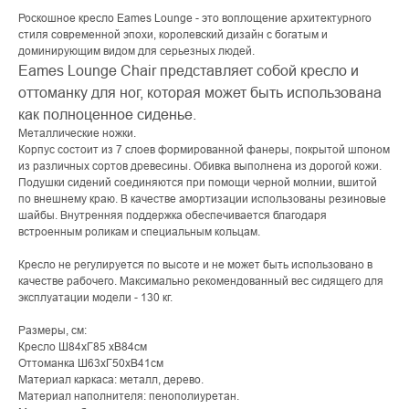
Роскошное кресло Eames Lounge - это воплощение архитектурного
стиля современной эпохи, королевский дизайн с богатым и
доминирующим видом для серьезных людей.
Eames Lounge Chair представляет собой кресло и
оттоманку для ног, которая может быть использована
как полноценное сиденье.
Металлические ножки.
Корпус состоит из 7 слоев формированной фанеры, покрытой шпоном
из различных сортов древесины. Обивка выполнена из дорогой кожи.
Подушки сидений соединяются при помощи черной молнии, вшитой
по внешнему краю. В качестве амортизации использованы резиновые
шайбы. Внутренняя поддержка обеспечивается благодаря
встроенным роликам и специальным кольцам.
Кресло не регулируется по высоте и не может быть использовано в
качестве рабочего. Максимально рекомендованный вес сидящего для
эксплуатации модели - 130 кг.
Размеры, см:
Кресло Ш84хГ85 хВ84см
Оттоманка Ш63хГ50хВ41см
Материал каркаса: металл, дерево.
Материал наполнителя: пенополиуретан.