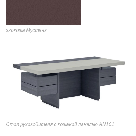
экокожа Мустанг
Стол руководителя с кожаной панелью AN101