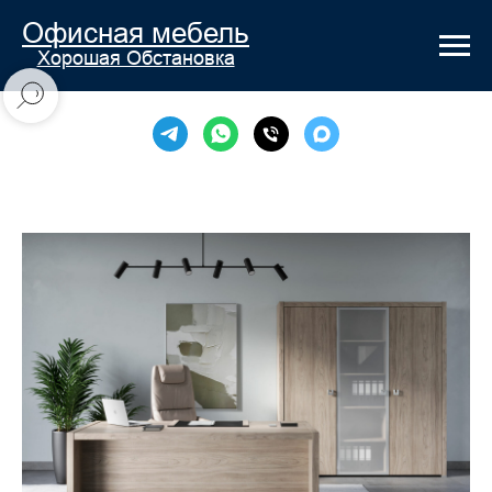
Офисная мебель
Хорошая Обстановка